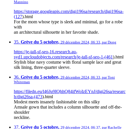
Mannino
https://storage.googleapis.com/digi196sa/research/digi196sa-
(127
).html
For the mom whose type is sleek and minimal, go for a robe
with
an architectural silhouette in her favorite shade.
35.
Grève du 5 octobre,
29 décembre 2024, 06:33
,
par
Dong
https://je-tall-sf-seo-16.research.au-
syd1.upcloudobjects.com/research/je-tall-sf-seo-1-(461
).html
Stylish blue navy costume with floral sample lace and great
silk lining, three-quarter sleeve.
36.
Grève du 5 octobre,
29 décembre 2024, 06:33
,
par
Toni
Whiteman
https://filedn.eu/l46Ju9IQhhQ84ifWoIzEYnJ/digi26sa/researc
h/digi26sa-(473
).html
Modest meets insanely fashionable on this silky
Amsale gown that includes a column silhouette and off-the-
shoulder
neckline.
37.
Grève du 5 octobre,
29 décembre 2024, 06:37
,
par
Rachelle