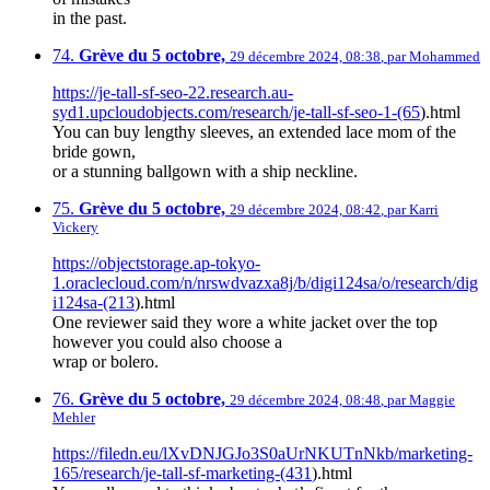
in the past.
74.
Grève du 5 octobre,
29 décembre 2024, 08:38
,
par
Mohammed
https://je-tall-sf-seo-22.research.au-
syd1.upcloudobjects.com/research/je-tall-sf-seo-1-(65
).html
You can buy lengthy sleeves, an extended lace mom of the
bride gown,
or a stunning ballgown with a ship neckline.
75.
Grève du 5 octobre,
29 décembre 2024, 08:42
,
par
Karri
Vickery
https://objectstorage.ap-tokyo-
1.oraclecloud.com/n/nrswdvazxa8j/b/digi124sa/o/research/dig
i124sa-(213
).html
One reviewer said they wore a white jacket over the top
however you could also choose a
wrap or bolero.
76.
Grève du 5 octobre,
29 décembre 2024, 08:48
,
par
Maggie
Mehler
https://filedn.eu/lXvDNJGJo3S0aUrNKUTnNkb/marketing-
165/research/je-tall-sf-marketing-(431
).html