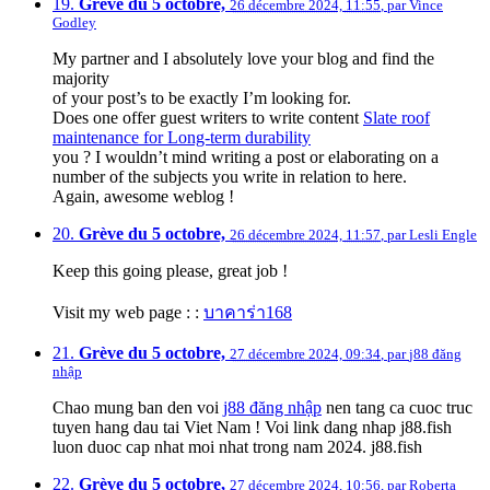
19.
Grève du 5 octobre,
26 décembre 2024, 11:55
,
par
Vince
Godley
My partner and I absolutely love your blog and find the
majority
of your post’s to be exactly I’m looking for.
Does one offer guest writers to write content
Slate roof
maintenance for Long-term durability
you ? I wouldn’t mind writing a post or elaborating on a
number of the subjects you write in relation to here.
Again, awesome weblog !
20.
Grève du 5 octobre,
26 décembre 2024, 11:57
,
par
Lesli Engle
Keep this going please, great job !
Visit my web page : :
บาคาร่า168
21.
Grève du 5 octobre,
27 décembre 2024, 09:34
,
par
j88 đăng
nhập
Chao mung ban den voi
j88 đăng nhập
nen tang ca cuoc truc
tuyen hang dau tai Viet Nam ! Voi link dang nhap j88.fish
luon duoc cap nhat moi nhat trong nam 2024. j88.fish
22.
Grève du 5 octobre,
27 décembre 2024, 10:56
,
par
Roberta