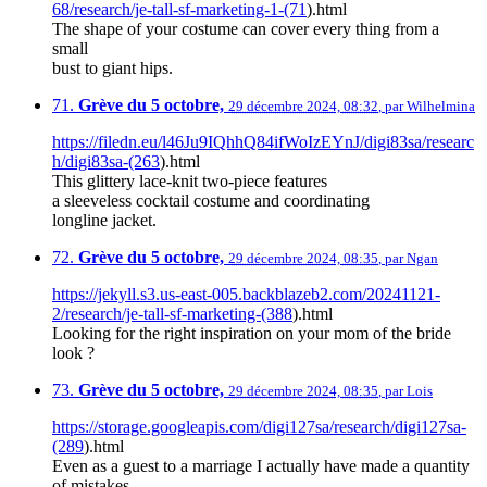
68/research/je-tall-sf-marketing-1-(71
).html
The shape of your costume can cover every thing from a
small
bust to giant hips.
71.
Grève du 5 octobre,
29 décembre 2024, 08:32
,
par
Wilhelmina
https://filedn.eu/l46Ju9IQhhQ84ifWoIzEYnJ/digi83sa/researc
h/digi83sa-(263
).html
This glittery lace-knit two-piece features
a sleeveless cocktail costume and coordinating
longline jacket.
72.
Grève du 5 octobre,
29 décembre 2024, 08:35
,
par
Ngan
https://jekyll.s3.us-east-005.backblazeb2.com/20241121-
2/research/je-tall-sf-marketing-(388
).html
Looking for the right inspiration on your mom of the bride
look ?
73.
Grève du 5 octobre,
29 décembre 2024, 08:35
,
par
Lois
https://storage.googleapis.com/digi127sa/research/digi127sa-
(289
).html
Even as a guest to a marriage I actually have made a quantity
of mistakes