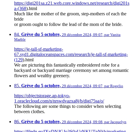
https://digi201sa.z21.web.core.windows.net/research/digi201s
a-(368
).html
Much like the mother of the groom, step-mothers of each the
bride
or groom ought to follow the lead of the mom of the bride.
84.
Grève du 5 octobre,
29 décembre 2024, 09:07
,
par
Vanita
Marble
https://je-tall-sf-marketing-
67.syd1.digitaloceanspaces.com/research/je-tall-sf-marketing-
(129
).html
We are picturing this fantastically embroidered robe for a
backyard or backyard marriage ceremony set among romantic
flowers and wealthy greenery.
85.
Grève du 5 octobre,
29 décembre 2024, 09:07
,
par
Rogelio
https://objectstorage.ap-tokyo-
1.oraclecloud.com/n/nrswdvazxa8j/b/digi75sa/o/
The following are some things to consider when selecting
between clothes.
86.
Grève du 5 octobre,
29 décembre 2024, 09:08
,
par
Jacquelyn
https://filedn.eu/lXvDNJGJo3S0aUrNKUTnNkb/marketing-