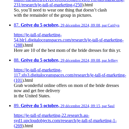
231/research/je-tall-sf-marketing-(250
).html
So, you’ll need to wear one thing that doesn’t clash
with the remainder of the group in pictures.
87.
Grève du 5 octobre,
29 décembre 2024, 09:08
,
par
Caitlyn
https://je-tall-sf-marketing-
54.blr1.digitaloceanspaces.com/research/je-tall-sf-marketing-
(288
).html
Here are 10 of the best mom of the bride dresses for this yr.
88.
Grève du 5 octobre,
29 décembre 2024, 09:08
,
par
Jeffrey
https://je-tall-sf-marketing-
117.sfo3.digitaloceanspaces.com/research/je-tall-sf-marketing-
(101
).html
Grab wonderful online offers on mom of the bride dresses
now and get free delivery
in the United States.
89.
Grève du 5 octobre,
29 décembre 2024, 09:15
,
par
Saul
https://je-tall-sf-marketing-22.research.au-
syd1.upcloudobjects.com/research/je-tall-sf-marketing-1-
(269
).html