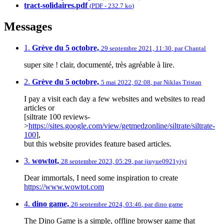
tract-solidaires.pdf
(
PDF
-
232.7 ko
)
Messages
1.
Grève du 5 octobre,
29 septembre 2021, 11:30
,
par
Chantal
super site ! clair, documenté, très agréable à lire.
2.
Grève du 5 octobre,
5 mai 2022, 02:08
,
par
Niklas Tristan
I pay a visit each day a few websites and websites to read
articles or
[siltrate 100 reviews-
>
https://sites.google.com/view/getmedzonline/siltrate/siltrate-
100
],
but this website provides feature based articles.
3.
wowtot,
28 septembre 2023, 05:29
,
par
jiuyue0921yiyi
Dear immortals, I need some inspiration to create
https://www.wowtot.com
4.
dino game,
26 septembre 2024, 03:46
,
par
dino game
The Dino Game is a simple, offline browser game that