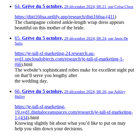
64.
Grève du 5 octobre,
29 décembre 2024, 08:21
,
par
Celsa Chen
https://digi166sa.netlify.app/research/digi166sa-(411
)
The champagne colored ankle-length wrap dress appears
beautiful on this mother of the bride.
65.
Grève du 5 octobre,
29 décembre 2024, 08:24
,
par
Janis De
Salis
https://je-tall-sf-marketing-24.research.au-
syd1.upcloudobjects.com/research/je-tall-sf-marketing-1-
(66
).html
The website’s sophisticated robes make for excellent night put
on that’ll serve you lengthy after
the wedding day.
66.
Grève du 5 octobre,
29 décembre 2024, 08:26
,
par
Ashley
Haller
https://je-tall-sf-marketing-
19.syd1.digitaloceanspaces.com/research/je-tall-sf-marketing-
1-(434
).html
Knowing slightly bit about what you’d like to put on may
help you slim down your decisions.