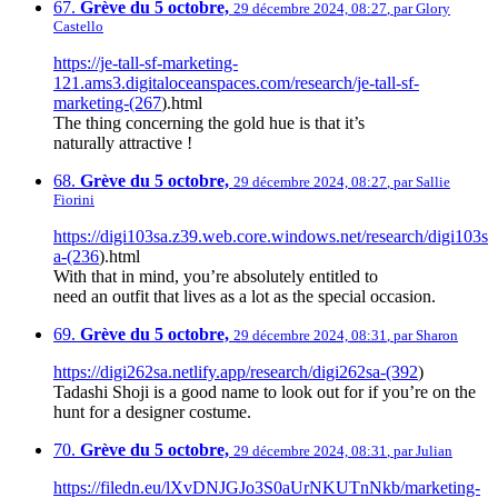
67.
Grève du 5 octobre,
29 décembre 2024, 08:27
,
par
Glory
Castello
https://je-tall-sf-marketing-
121.ams3.digitaloceanspaces.com/research/je-tall-sf-
marketing-(267
).html
The thing concerning the gold hue is that it’s
naturally attractive !
68.
Grève du 5 octobre,
29 décembre 2024, 08:27
,
par
Sallie
Fiorini
https://digi103sa.z39.web.core.windows.net/research/digi103s
a-(236
).html
With that in mind, you’re absolutely entitled to
need an outfit that lives as a lot as the special occasion.
69.
Grève du 5 octobre,
29 décembre 2024, 08:31
,
par
Sharon
https://digi262sa.netlify.app/research/digi262sa-(392
)
Tadashi Shoji is a good name to look out for if you’re on the
hunt for a designer costume.
70.
Grève du 5 octobre,
29 décembre 2024, 08:31
,
par
Julian
https://filedn.eu/lXvDNJGJo3S0aUrNKUTnNkb/marketing-