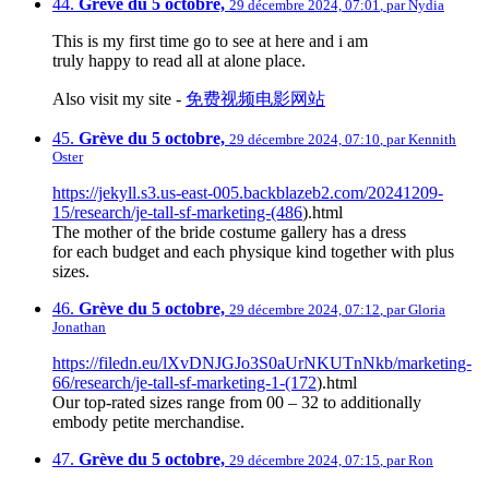
44.
Grève du 5 octobre,
29 décembre 2024, 07:01
,
par
Nydia
This is my first time go to see at here and i am
truly happy to read all at alone place.
Also visit my site -
免费视频电影网站
45.
Grève du 5 octobre,
29 décembre 2024, 07:10
,
par
Kennith
Oster
https://jekyll.s3.us-east-005.backblazeb2.com/20241209-
15/research/je-tall-sf-marketing-(486
).html
The mother of the bride costume gallery has a dress
for each budget and each physique kind together with plus
sizes.
46.
Grève du 5 octobre,
29 décembre 2024, 07:12
,
par
Gloria
Jonathan
https://filedn.eu/lXvDNJGJo3S0aUrNKUTnNkb/marketing-
66/research/je-tall-sf-marketing-1-(172
).html
Our top-rated sizes range from 00 – 32 to additionally
embody petite merchandise.
47.
Grève du 5 octobre,
29 décembre 2024, 07:15
,
par
Ron