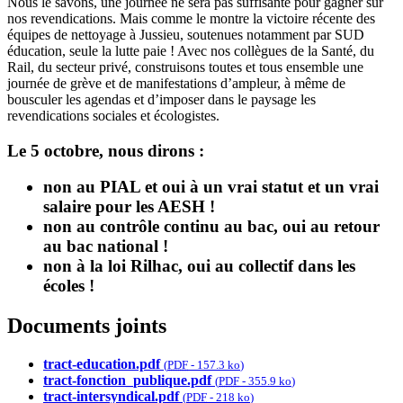
Nous le savons, une journée ne sera pas suffisante pour gagner sur
nos revendications. Mais comme le montre la victoire récente des
équipes de nettoyage à Jussieu, soutenues notamment par SUD
éducation, seule la lutte paie ! Avec nos collègues de la Santé, du
Rail, du secteur privé, construisons toutes et tous ensemble une
journée de grève et de manifestations d’ampleur, à même de
bousculer les agendas et d’imposer dans le paysage les
revendications sociales et écologistes.
Le 5 octobre, nous dirons :
non au PIAL et oui à un vrai statut et un vrai
salaire pour les AESH !
non au contrôle continu au bac, oui au retour
au bac national !
non à la loi Rilhac, oui au collectif dans les
écoles !
Documents joints
tract-education.pdf
(
PDF
-
157.3 ko
)
tract-fonction_publique.pdf
(
PDF
-
355.9 ko
)
tract-intersyndical.pdf
(
PDF
-
218 ko
)