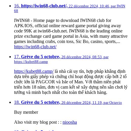
16.
https://iwin68-club.net/,
22 décembre 2024, 10:46
,
par
IWIN
68
IWIN68 - Home page to download IWIN68 club for
APK/IOS, official online reward game portal giving away
code 99K at iwin68-club.net. IWIN68 is the leading online
prize exchange card game portal in Asia, with many attractive
games including crabs, coin toss, Sic Bo, casino, sports,...
https://iwin68-club.net/
17.
Grève du 5 octobre,
26 décembre 2024, 08:53
,
par
https://kubet88.camp
https://kubet88.camp/
là nhà cái uy tín, hợp pháp khẳng định
dựa trên giấy phép và chứng chỉ hoạt động được cấp bởi 2 tổ
chức lớn là PAGCOR và Isle of Man. Với thâm niên phát
triển hơn 18 năm, đơn vị cam kết sẽ xây dựng nên sân chơi lý
tưởng và minh bạch nhất cho toàn thể khách hàng.
18.
Grève du 5 octobre,
26 décembre 2024, 11:19
,
par
Octavio
Buy member
Also visit my blog post : :
nioosha