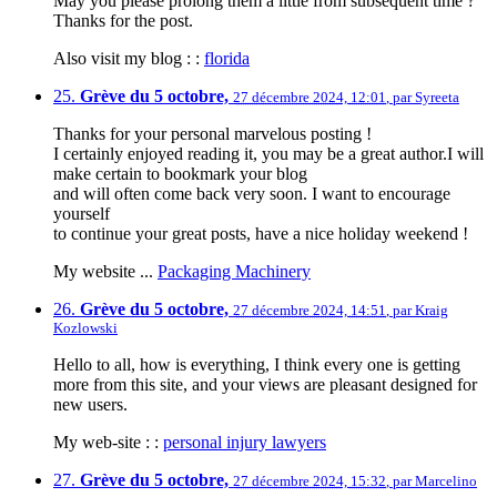
May you please prolong them a little from subsequent time ?
Thanks for the post.
Also visit my blog : :
florida
25.
Grève du 5 octobre,
27 décembre 2024, 12:01
,
par
Syreeta
Thanks for your personal marvelous posting !
I certainly enjoyed reading it, you may be a great author.I will
make certain to bookmark your blog
and will often come back very soon. I want to encourage
yourself
to continue your great posts, have a nice holiday weekend !
My website ...
Packaging Machinery
26.
Grève du 5 octobre,
27 décembre 2024, 14:51
,
par
Kraig
Kozlowski
Hello to all, how is everything, I think every one is getting
more from this site, and your views are pleasant designed for
new users.
My web-site : :
personal injury lawyers
27.
Grève du 5 octobre,
27 décembre 2024, 15:32
,
par
Marcelino