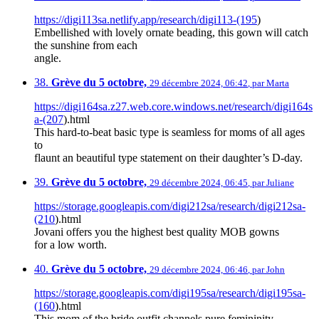
https://digi113sa.netlify.app/research/digi113-(195
)
Embellished with lovely ornate beading, this gown will catch
the sunshine from each
angle.
38.
Grève du 5 octobre,
29 décembre 2024, 06:42
,
par
Marta
https://digi164sa.z27.web.core.windows.net/research/digi164s
a-(207
).html
This hard-to-beat basic type is seamless for moms of all ages
to
flaunt an beautiful type statement on their daughter’s D-day.
39.
Grève du 5 octobre,
29 décembre 2024, 06:45
,
par
Juliane
https://storage.googleapis.com/digi212sa/research/digi212sa-
(210
).html
Jovani offers you the highest best quality MOB gowns
for a low worth.
40.
Grève du 5 octobre,
29 décembre 2024, 06:46
,
par
John
https://storage.googleapis.com/digi195sa/research/digi195sa-
(160
).html
This mom of the bride outfit channels pure femininity.