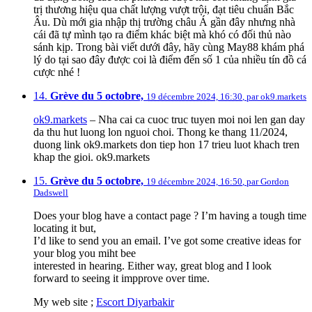
trị thương hiệu qua chất lượng vượt trội, đạt tiêu chuẩn Bắc
Âu. Dù mới gia nhập thị trường châu Á gần đây nhưng nhà
cái đã tự mình tạo ra điểm khác biệt mà khó có đối thủ nào
sánh kịp. Trong bài viết dưới đây, hãy cùng May88 khám phá
lý do tại sao đây được coi là điểm đến số 1 của nhiều tín đồ cá
cược nhé !
14.
Grève du 5 octobre,
19 décembre 2024, 16:30
,
par
ok9.markets
ok9.markets
– Nha cai ca cuoc truc tuyen moi noi len gan day
da thu hut luong lon nguoi choi. Thong ke thang 11/2024,
duong link ok9.markets don tiep hon 17 trieu luot khach tren
khap the gioi. ok9.markets
15.
Grève du 5 octobre,
19 décembre 2024, 16:50
,
par
Gordon
Dadswell
Does your blog have a contact page ? I’m having a tough time
locating it but,
I’d like to send you an email. I’ve got some creative ideas for
your blog you miht bee
interested in hearing. Either way, great blog and I look
forward to seeing it impprove over time.
My web site ;
Escort Diyarbakir