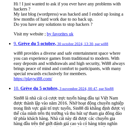
Hi ! I just wanted to ask if you ever have any problems with
hackers ?
My last blog (wordpress) was hacked and I ended up losing a
few months of hard work due to no back up.
Do you have any solutions to stop hackers ?
Visit my website ;
by favorites uk
9.
Grève du 5 octobre,
30 octobre 2024, 13:30
,
par
wi88
wi88 provides a diverse and safe entertainment space where
you can experience games from traditional to modern. With
easy deposits and withdrawals and high security, Wi88 always
brings peace of mind and comfort to participants, with many
special rewards exclusively for members.
https://playwi88.com/
10.
Grève du 5 octobre,
3 novembre 2024, 00:47
,
par
Sin88
Sin88 là nhà cái cá cược trực tuyến hàng đầu tại Việt Nam
được thành lập vào năm 2016. Nhờ hoạt động chuyên nghiệp
trong lĩnh vực giải trí trực tuyến, Sin88 đã khẳng định được vị
thế của mình trên thị trường và thu hút sự tham gia đông đảo
từ phía khách hàng. Nhà cái này đã được các chuyên gia
hàng đầu trên thế giới đánh giá cao và có hàng trăm nghìn