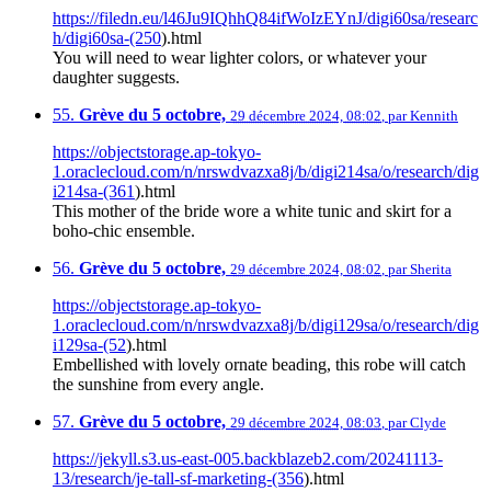
https://filedn.eu/l46Ju9IQhhQ84ifWoIzEYnJ/digi60sa/researc
h/digi60sa-(250
).html
You will need to wear lighter colors, or whatever your
daughter suggests.
55.
Grève du 5 octobre,
29 décembre 2024, 08:02
,
par
Kennith
https://objectstorage.ap-tokyo-
1.oraclecloud.com/n/nrswdvazxa8j/b/digi214sa/o/research/dig
i214sa-(361
).html
This mother of the bride wore a white tunic and skirt for a
boho-chic ensemble.
56.
Grève du 5 octobre,
29 décembre 2024, 08:02
,
par
Sherita
https://objectstorage.ap-tokyo-
1.oraclecloud.com/n/nrswdvazxa8j/b/digi129sa/o/research/dig
i129sa-(52
).html
Embellished with lovely ornate beading, this robe will catch
the sunshine from every angle.
57.
Grève du 5 octobre,
29 décembre 2024, 08:03
,
par
Clyde
https://jekyll.s3.us-east-005.backblazeb2.com/20241113-
13/research/je-tall-sf-marketing-(356
).html