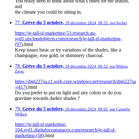
You really need to think about what’s finest for the season,
and
the climate you could be sitting in.
77.
Grève du 5 octobre,
29 décembre 2024, 08:52
,
par
Archer
https://je-tall-sf-marketing-53.research.au-
syd1.upcloudobjects.com/research/je-tall-sf-marketing-
(97
).html
Keep issues basic or try variations of the shades, like a
champagne, rose gold, or shimmery charcoal.
78.
Grève du 5 octobre,
29 décembre 2024, 08:52
,
par
Milton
Zajac
https://digi227sa.z1.web.core.windows.net/research/digi227sa
-(417
).html
Do you prefer to put on light and airy colors or do you
gravitate towards darker shades ?
79.
Grève du 5 octobre,
29 décembre 2024, 09:02
,
par
Carmela
Wilken
https://je-tall-sf-marketing-
104.syd1.digitaloceanspaces.com/research/je-tall-sf-
marketing-(58
).html