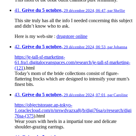
41.
Grève du 5 octobre,
29 décembre 2024, 06:47
,
par
Shellie
This site truly has all the info I needed concerning this subject
and didn’t know who to ask.
Here is my web-site :
drugstore online
42.
Grève du 5 octobre,
29 décembre 2024, 06:53
,
par
Johanna
https://je-tall-sf-marketing-
61.fra1.digitaloceanspaces.com/research/je-tall-sf-marketing-
(121
).html
Today’s mom of the bride collections consist of figure-
flattering frocks which are designed to intensify your mum’s
finest bits.
43.
Grève du 5 octobre,
29 décembre 2024, 07:01
,
par
Caroline
https://objectstorage.ap-tokyo-
1.oraclecloud.com/n/nrswdvazxa8j/b/digi76sa/o/research/digi
76sa-(375
).html
Wear yours with heels in a impartial tone and delicate
shoulder-grazing earrings.