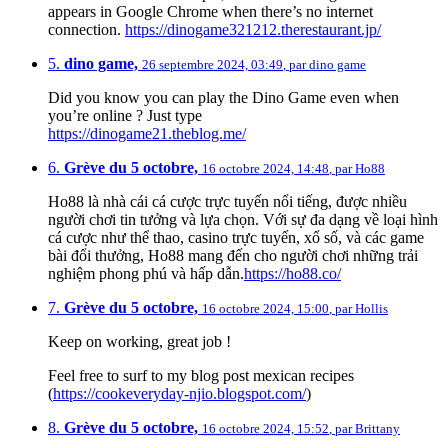
appears in Google Chrome when there’s no internet
connection.
https://dinogame321212.therestaurant.jp/
5.
dino game,
26 septembre 2024, 03:49
,
par
dino game
Did you know you can play the Dino Game even when
you’re online ? Just type
https://dinogame21.theblog.me/
6.
Grève du 5 octobre,
16 octobre 2024, 14:48
,
par
Ho88
Ho88 là nhà cái cá cược trực tuyến nổi tiếng, được nhiều
người chơi tin tưởng và lựa chọn. Với sự đa dạng về loại hình
cá cược như thể thao, casino trực tuyến, xổ số, và các game
bài đổi thưởng, Ho88 mang đến cho người chơi những trải
nghiệm phong phú và hấp dẫn.
https://ho88.co/
7.
Grève du 5 octobre,
16 octobre 2024, 15:00
,
par
Hollis
Keep on working, great job !
Feel free to surf to my blog post mexican recipes
(
https://cookeveryday-njio.blogspot.com/
)
8.
Grève du 5 octobre,
16 octobre 2024, 15:52
,
par
Brittany