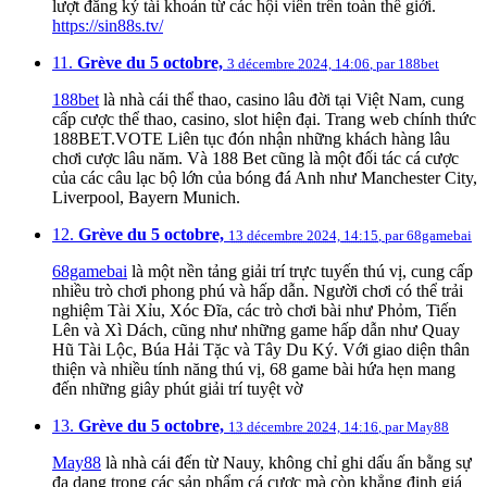
lượt đăng ký tài khoản từ các hội viên trên toàn thế giới.
https://sin88s.tv/
11.
Grève du 5 octobre,
3 décembre 2024, 14:06
,
par
188bet
188bet
là nhà cái thể thao, casino lâu đời tại Việt Nam, cung
cấp cược thể thao, casino, slot hiện đại. Trang web chính thức
188BET.VOTE Liên tục đón nhận những khách hàng lâu
chơi cược lâu năm. Và 188 Bet cũng là một đối tác cá cược
của các câu lạc bộ lớn của bóng đá Anh như Manchester City,
Liverpool, Bayern Munich.
12.
Grève du 5 octobre,
13 décembre 2024, 14:15
,
par
68gamebai
68gamebai
là một nền tảng giải trí trực tuyến thú vị, cung cấp
nhiều trò chơi phong phú và hấp dẫn. Người chơi có thể trải
nghiệm Tài Xỉu, Xóc Đĩa, các trò chơi bài như Phỏm, Tiến
Lên và Xì Dách, cũng như những game hấp dẫn như Quay
Hũ Tài Lộc, Búa Hải Tặc và Tây Du Ký. Với giao diện thân
thiện và nhiều tính năng thú vị, 68 game bài hứa hẹn mang
đến những giây phút giải trí tuyệt vờ
13.
Grève du 5 octobre,
13 décembre 2024, 14:16
,
par
May88
May88
là nhà cái đến từ Nauy, không chỉ ghi dấu ấn bằng sự
đa dạng trong các sản phẩm cá cược mà còn khẳng định giá