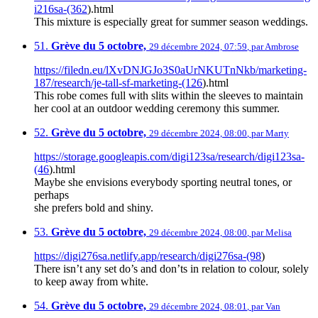
i216sa-(362
).html
This mixture is especially great for summer season weddings.
51.
Grève du 5 octobre,
29 décembre 2024, 07:59
,
par
Ambrose
https://filedn.eu/lXvDNJGJo3S0aUrNKUTnNkb/marketing-
187/research/je-tall-sf-marketing-(126
).html
This robe comes full with slits within the sleeves to maintain
her cool at an outdoor wedding ceremony this summer.
52.
Grève du 5 octobre,
29 décembre 2024, 08:00
,
par
Marty
https://storage.googleapis.com/digi123sa/research/digi123sa-
(46
).html
Maybe she envisions everybody sporting neutral tones, or
perhaps
she prefers bold and shiny.
53.
Grève du 5 octobre,
29 décembre 2024, 08:00
,
par
Melisa
https://digi276sa.netlify.app/research/digi276sa-(98
)
There isn’t any set do’s and don’ts in relation to colour, solely
to keep away from white.
54.
Grève du 5 octobre,
29 décembre 2024, 08:01
,
par
Van