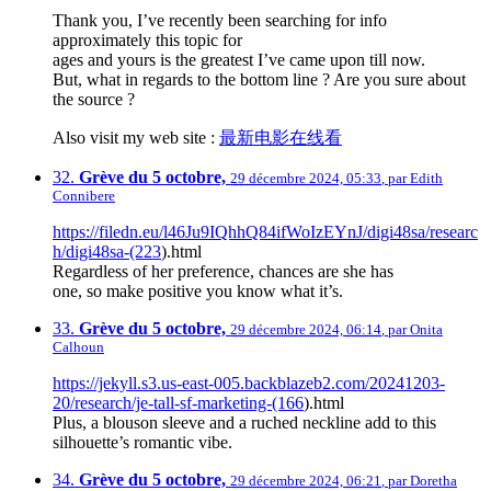
Thank you, I’ve recently been searching for info
approximately this topic for
ages and yours is the greatest I’ve came upon till now.
But, what in regards to the bottom line ? Are you sure about
the source ?
Also visit my web site :
最新电影在线看
32.
Grève du 5 octobre,
29 décembre 2024, 05:33
,
par
Edith
Connibere
https://filedn.eu/l46Ju9IQhhQ84ifWoIzEYnJ/digi48sa/researc
h/digi48sa-(223
).html
Regardless of her preference, chances are she has
one, so make positive you know what it’s.
33.
Grève du 5 octobre,
29 décembre 2024, 06:14
,
par
Onita
Calhoun
https://jekyll.s3.us-east-005.backblazeb2.com/20241203-
20/research/je-tall-sf-marketing-(166
).html
Plus, a blouson sleeve and a ruched neckline add to this
silhouette’s romantic vibe.
34.
Grève du 5 octobre,
29 décembre 2024, 06:21
,
par
Doretha