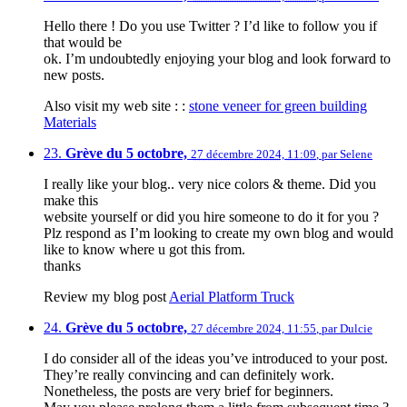
Hello there ! Do you use Twitter ? I’d like to follow you if
that would be
ok. I’m undoubtedly enjoying your blog and look forward to
new posts.
Also visit my web site : :
stone veneer for green building
Materials
23.
Grève du 5 octobre,
27 décembre 2024, 11:09
,
par
Selene
I really like your blog.. very nice colors & theme. Did you
make this
website yourself or did you hire someone to do it for you ?
Plz respond as I’m looking to create my own blog and would
like to know where u got this from.
thanks
Review my blog post
Aerial Platform Truck
24.
Grève du 5 octobre,
27 décembre 2024, 11:55
,
par
Dulcie
I do consider all of the ideas you’ve introduced to your post.
They’re really convincing and can definitely work.
Nonetheless, the posts are very brief for beginners.