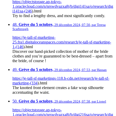
https://objectstorage.ap-tokyo-
1.oraclecloud.com/n/nrswdvazxa8j/b/digi141sa/o/research/dig
i141sa-(246
).html
Try to find a lengthy dress, and most significantly comfy.
48.
Grève du 5 octobre,
29 décembre 2024, 07:50
,
par
Teresa
Scarbrough
https://je-tall-sf-marketing-
25.fra1.digitaloceanspaces.com/research/je-tall-sf-marketing-
1-(146
).html
Discover our hand-picked collection of mother of the bride
clothes and you’re guaranteed to be best-dressed – apart from
the bride, of course !
49.
Grève du 5 octobre,
29 décembre 2024, 07:53
,
par
Hassan
https://je-tall-sf-marketings-118.b-cdn.net/research/je-tall-sf-
marketing-(334
).html
The knotted front element creates a fake wrap silhouette
accentuating the waist.
50.
Grève du 5 octobre,
29 décembre 2024, 07:58
,
par
Lionel
https://objectstorage.ap-tokyo-
1.oraclecloud.com/n/nrswdvazxa8j/b/digi216sa/o/research/dig