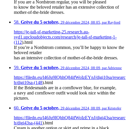
If you are a Nordstrom regular, you will be pleased
to know the beloved retailer has an extensive collection of
mother-of-the-bride dresses.
58.
Grève du 5 octobre,
29 décembre 2024, 08:05
,
par
Rayford
https://je-tall-sf-marketing-25.research.au-
syd1.upcloudobjects.com/research/je-tall-sf-marketing-1-
(112
).html
If you’re a Nordstrom common, you’ll be happy to know the
beloved retailer
has an intensive collection of mother-of-the-bride dresses.
59.
Grève du 5 octobre,
29 décembre 2024, 08:09
,
par
Adrienne
https://filedn.eu/l46Ju9IQhhQ84ifWoIzEYnJ/digi10sa/researc
h/digi10sa-(148
).html
If the Bridesmaids are in a cornflower blue, for example,
a navy and cornflower outfit would look nice within the
pictures.
60.
Grève du 5 octobre,
29 décembre 2024, 08:09
,
par
Kristofer
https://filedn.eu/l46Ju9IQhhQ84ifWoIzEYnJ/digi43sa/researc
h/digi43sa-(441
).html
Cream is another option or skirt and prime in a black