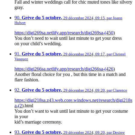
Fall and winter weddings call for chic muted tones like silvery
gray.
90.
Grève du 5 octobre,
29 décembre 2024, 09:15
,
par
Joann
Hubert
https://digi269sa.netlify.app/research/digi269sa-(450
)
You don’t need to wait until last minute to get your dress
on your child’s wedding.
91.
Grève du 5 octobre,
29 décembre 2024, 09:17
,
par
Christel
Vasquez
https://digi266sa.netlify.app/research/digi266sa-(426
)
Another floral choice for you , but this time in a match and
flare fashion.
92.
Grève du 5 octobre,
29 décembre 2024, 09:20
,
par
Clarence
https://digi218sa.z43.web.core.windows.net/research/digi218s
a-(2
).html
You don’t want to wait until last minute to get your costume
in your
kid’s marriage ceremony.
93.
Grève du 5 octobre,
29 décembre 2024, 09:20
,
par
Desiree