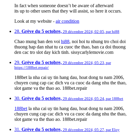
In fact when someone doesn’t be aware of afterward
its up to other users that they will assist, so here it occurs.
Look at my website -
air condition
28.
Grève du 5 octobre,
29 décembre 2024, 02:05
,
par
hi88
Chao mung ban den voi
hi88
, noi hoi tu nhung tro choi doi
thuong hap dan nhat tu ca cuoc the thao, ban ca doi thuong
den cac tro slot day kich tinh. sissycarlylemovie.com
29.
Grève du 5 octobre,
29 décembre 2024, 05:23
,
par
https://188bet.repair/
188bet la nha cai uy tin hang dau, hoat dong tu nam 2006,
chuyen cung cap cac dich vu ca cuoc da dang nhu the thao,
slot game va the thao ao. 188bet.repair
30.
Grève du 5 octobre,
29 décembre 2024, 05:24
,
par
188bet
188bet
la nha cai uy tin hang dau, hoat dong tu nam 2006,
chuyen cung cap cac dich vu ca cuoc da dang nhu the thao,
slot game va the thao ao. 188bet.repair
31.
Grève du 5 octobre,
29 décembre 2024, 05:27
,
par
Eloy