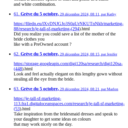
and white combination.
61.
Grève du 5 octobre,
29 décembre 2024, 08:11
,
par
Kathy
https://filedn.eu/lXvDNJGJo3S0aUrNKUTnNkb/marketing-
88/research/je-tall-sf-marketing-(294
).html
Did you realize you could save a list of the mother of the
bride clothes you
like with a PreOwned account ?
62.
Grève du 5 octobre,
29 décembre 2024, 08:15
,
par
Jenifer
https://storage.googleapis.com/digi120sa/research/digi120sa-
(448
).html
Look and feel actually elegant on this lengthy gown without
stealing all the eye from the bride.
63.
Grève du 5 octobre,
29 décembre 2024, 08:21
,
par
Marlon
https://je-tall-sf-marketing-
113.fra1.digitaloceanspaces.com/research/je-tall-sf-marketing-
(53
).html
Take inspiration from the bridesmaid dresses and speak to
your daughter to get some ideas on colours
that may work nicely on the day.