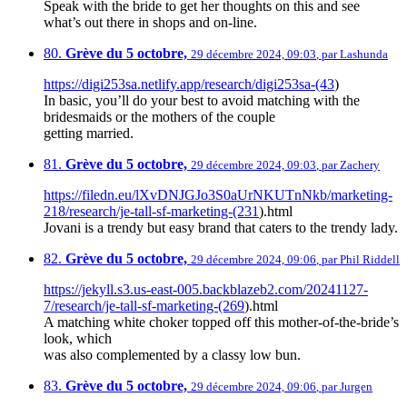
Speak with the bride to get her thoughts on this and see
what’s out there in shops and on-line.
80.
Grève du 5 octobre,
29 décembre 2024, 09:03
,
par
Lashunda
https://digi253sa.netlify.app/research/digi253sa-(43
)
In basic, you’ll do your best to avoid matching with the
bridesmaids or the mothers of the couple
getting married.
81.
Grève du 5 octobre,
29 décembre 2024, 09:03
,
par
Zachery
https://filedn.eu/lXvDNJGJo3S0aUrNKUTnNkb/marketing-
218/research/je-tall-sf-marketing-(231
).html
Jovani is a trendy but easy brand that caters to the trendy lady.
82.
Grève du 5 octobre,
29 décembre 2024, 09:06
,
par
Phil Riddell
https://jekyll.s3.us-east-005.backblazeb2.com/20241127-
7/research/je-tall-sf-marketing-(269
).html
A matching white choker topped off this mother-of-the-bride’s
look, which
was also complemented by a classy low bun.
83.
Grève du 5 octobre,
29 décembre 2024, 09:06
,
par
Jurgen