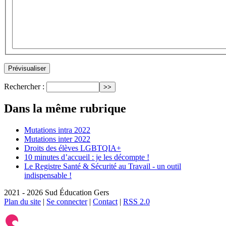
Rechercher :
Dans la même rubrique
Mutations intra 2022
Mutations inter 2022
Droits des élèves LGBTQIA+
10 minutes d’accueil : je les décompte !
Le Registre Santé & Sécurité au Travail - un outil
indispensable !
2021 - 2026 Sud Éducation Gers
Plan du site
|
Se connecter
|
Contact
|
RSS 2.0