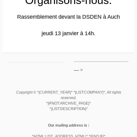
Organisons-nous.
Rassemblement devant la DSDEN à Auch
jeudi 13 janvier à 14h.
— >
Copyright © *|CURRENT_YEAR|* *|LIST:COMPANY|*, All rights
reserved.
*|IFNOT:ARCHIVE_PAGE|*
*|LIST:DESCRIPTION|*
Our mailing address is :
*|HTML:LIST_ADDRESS_HTML|* *|END:IF|*