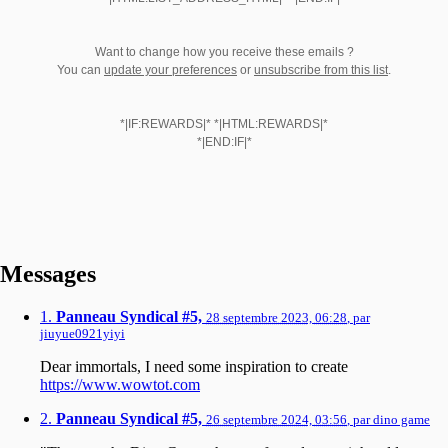
Want to change how you receive these emails ?
You can
update your preferences
or
unsubscribe from this list
.
*|IF:REWARDS|* *|HTML:REWARDS|*
*|END:IF|*
Messages
1.
Panneau Syndical #5,
28 septembre 2023, 06:28
,
par
jiuyue0921yiyi
Dear immortals, I need some inspiration to create
https://www.wowtot.com
2.
Panneau Syndical #5,
26 septembre 2024, 03:56
,
par
dino game