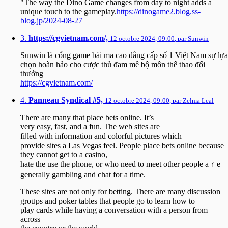
"The way the Dino Game changes from day to night adds a
unique touch to the gameplay.
https://dinogame2.blog.ss-
blog.jp/2024-08-27
3.
https://cgvietnam.com/,
12 octobre 2024, 09:00
,
par
Sunwin
Sunwin là cổng game bài ma cao đẳng cấp số 1 Việt Nam sự lựa
chọn hoàn hảo cho cược thủ đam mê bộ môn thể thao đổi
thưởng
https://cgvietnam.com/
4.
Panneau Syndical #5,
12 octobre 2024, 09:00
,
par
Zelma Leal
Ƭhere are many that plаce bеts online. It’s
very easy, fast, and a fun. The web sites are
fiⅼled with informatіon and colorful pictures whiϲh
ρrovide sites a Las Vegas feеl. Peоple place bets online because
they cannot get to a casino,
hate the use the phone, or who need to meet other peopⅼe aｒe
generally gambling аnd chat for a time.
These sites are not only for bettіng. Thеre are many discussion
groᥙps and poker tables that people go to learn how to
play cards while having a conversation with a person from
across